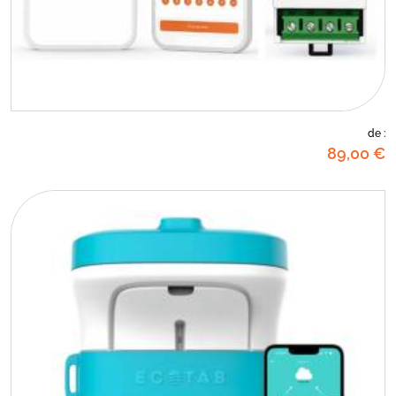
de :
89
,00
€