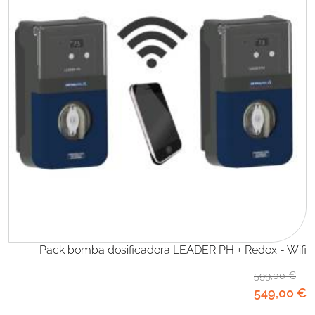
Pack bomba dosificadora LEADER PH + Redox - Wifi
599
,00
€
549
,00
€