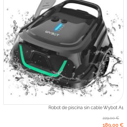
Robot de piscina sin cable Wybot A1
229
,00
€
189
,00
€