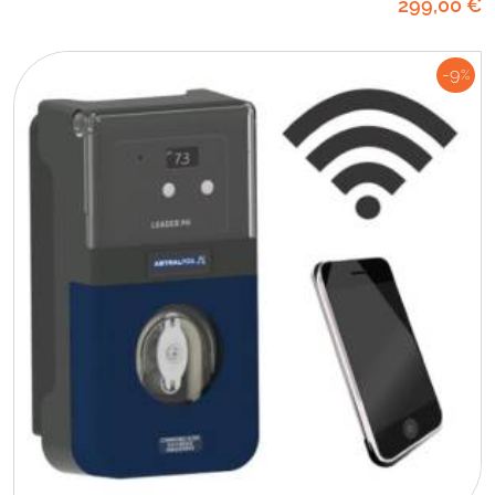
299
,00
€
-9
%