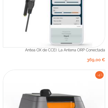
Antea OX de CCEI: La Antena ORP Conectada
369
,00
€
-4
%