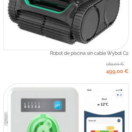
Robot de piscina sin cable Wybot C2
569
,00
€
499
,00
€