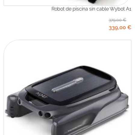
Robot de piscina sin cable Wybot A1
379
,00
€
339
,00
€