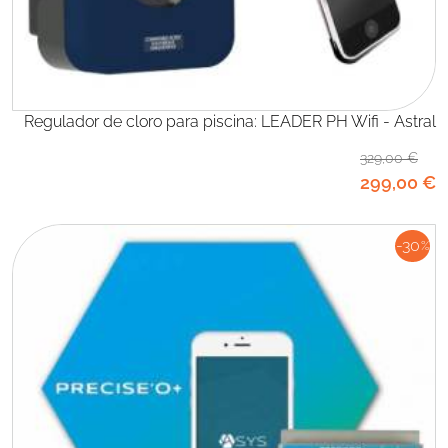
Regulador de cloro para piscina: LEADER PH Wifi - Astral
329
,00
€
299
,00
€
-30
%