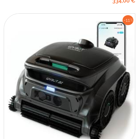
334
,00
€
-11
%