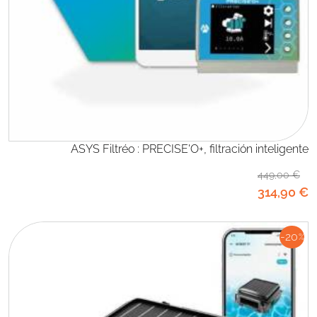
ASYS Filtréo : PRECISE'O+, filtración inteligente
449
,00
€
314
,90
€
-20
%