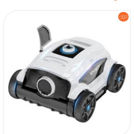
-33
%