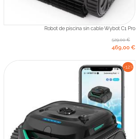
Robot de piscina sin cable Wybot C1 Pro
529
,00
€
469
,00
€
-12
%