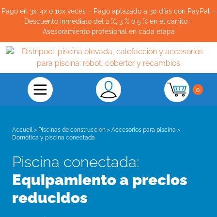
Pago en 3x, 4x o 10x veces – Pago aplazado a 30 días con PayPal –
Descuento inmediato del 2 %, 3 % o 5 % en el carrito –
Asesoramiento profesional en cada etapa
0
Accueil
>
Piscinas de construccion
>
Accesorios para piscina
>
Domótica y piscina conectada
Piscina conectada:
Equipamiento a precios
reducidos