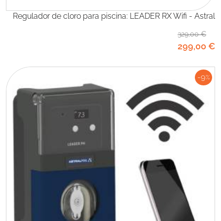
Regulador de cloro para piscina: LEADER RX Wifi - Astral
329
,00
€
299
,00
€
-9
%