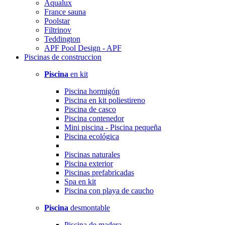
Aqualux
France sauna
Poolstar
Filtrinov
Teddington
APF Pool Design - APF
Piscinas
de construccion
Piscina
en kit
Piscina hormigón
Piscina en kit poliestireno
Piscina de casco
Piscina contenedor
Mini piscina - Piscina pequeña
Piscina ecológica
Piscinas naturales
Piscina exterior
Piscinas prefabricadas
Spa en kit
Piscina con playa de caucho
Piscina
desmontable
Piscina de madera