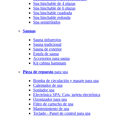
Spa hinchable de 4 plazas
Spa hinchable de 6 plazas
Spa hinchable cuadrada
Spa hinchable redonda
Spa semirrígidos
Saunas
Sauna infrarrojos
Sauna tradicional
Sauna de exterior
Estufa de sauna
Accesorios para sauna
Kit cabina hammam
Pieza de repuesto
para spa
Bomba de circulación y masaje para spa
Calentador de spa
Soplador spa
Electrónica SPA: Caja, tarjeta electrónica
Ozonizador para spa
Filtro de cartucho de spa
Mantenimiento de spa
Teclado - Panel de control para spa