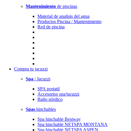
Mantenimiento
de piscinas
Material de analisis del agua
Productos Piscina / Mantenimiento
Red de piscina
Compra
tu jacuzzi
Spa
/ Jacuzzi
SPA portatil
Accesorios spa/jacuzzi
Baño nórdico
Spas
hinchables
Spa hinchable Bestway
Spa hinchable NETSPA MONTANA
Spa hinchable NETSPA ASPEN