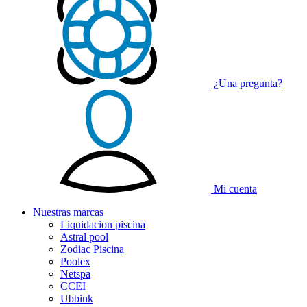
¿Una pregunta?
Mi cuenta
Nuestras
marcas
Liquidacion piscina
Astral pool
Zodiac Piscina
Poolex
Netspa
CCEI
Ubbink