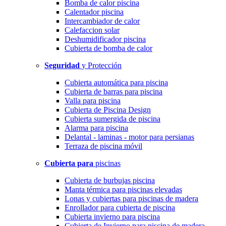
Bomba de calor piscina
Calentador piscina
Intercambiador de calor
Calefaccion solar
Deshumidificador piscina
Cubierta de bomba de calor
Seguridad
y Protección
Cubierta automática para piscina
Cubierta de barras para piscina
Valla para piscina
Cubierta de Piscina Design
Cubierta sumergida de piscina
Alarma para piscina
Delantal - laminas - motor para persianas
Terraza de piscina móvil
Cubierta para
piscinas
Cubierta de burbujas piscina
Manta térmica para piscinas elevadas
Lonas y cubiertas para piscinas de madera
Enrollador para cubierta de piscina
Cubierta invierno para piscina
Cubierta de Invierno para piscina de madera