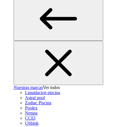
Nuestras marcas
Ver todos
Liquidacion piscina
Astral pool
Zodiac Piscina
Poolex
Netspa
CCEI
Ubbink