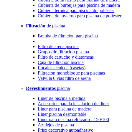
Cubierta de burbujas para piscina de madera
Cubierta termica para piscina de poliéster
Cubierta de invierno para piscina de poliéster
Filtración
de piscina
Bomba de filtracion para piscina
Filtro de arena piscina
Grupos de filtracion piscina
Filtro de cartucho y diatomeas
Caja de filtracion piscina
Locales tecnicos (casetas)
Filtracion monobloque para piscinas
Valvula 6 vias filtro de arena
Revestimientos
piscina
Liner de piscina a medida
Accesorios para la instalacion del liner
Liner para piscina de madera
Liner piscina desmontable
Liner para piscina reforzado - 150/100
Azulejos de piscina
Friso decorativo autoadhesivo