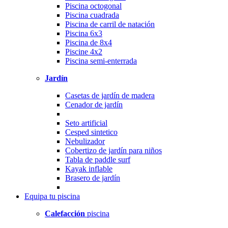
Piscina octogonal
Piscina cuadrada
Piscina de carril de natación
Piscina 6x3
Piscina de 8x4
Piscine 4x2
Piscina semi-enterrada
Jardín
Casetas de jardín de madera
Cenador de jardín
Seto artificial
Cesped sintetico
Nebulizador
Cobertizo de jardín para niños
Tabla de paddle surf
Kayak inflable
Brasero de jardín
Equipa
tu piscina
Calefacción
piscina