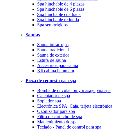
Spa hinchable de 4 plazas
Spa hinchable de 6 plazas
Spa hinchable cuadrada
Spa hinchable redonda
Spa semirrígidos
Saunas
Sauna infrarrojos
Sauna tradicional
Sauna de exterior
Estufa de sauna
Accesorios para sauna
Kit cabina hammam
Pieza de repuesto
para spa
Bomba de circulación y masaje para spa
Calentador de spa
Soplador spa
Electrónica SPA: Caja, tarjeta electrónica
Ozonizador para spa
Filtro de cartucho de spa
Mantenimiento de spa
Teclado - Panel de control para spa