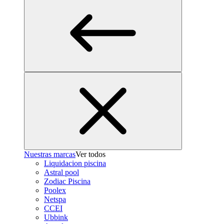
Nuestras marcas
Ver todos
Liquidacion piscina
Astral pool
Zodiac Piscina
Poolex
Netspa
CCEI
Ubbink