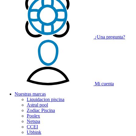
¿Una pregunta?
Mi cuenta
Nuestras
marcas
Liquidacion piscina
Astral pool
Zodiac Piscina
Poolex
Netspa
CCEI
Ubbink