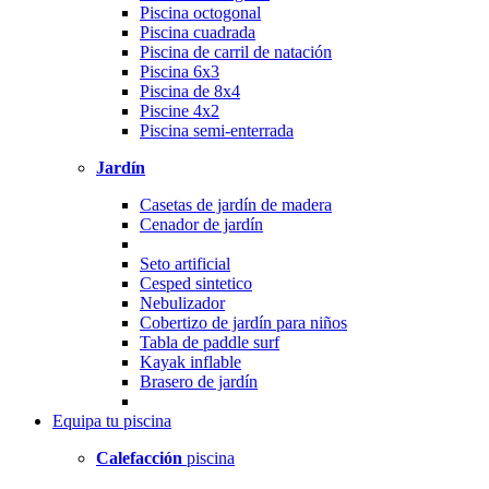
Piscina octogonal
Piscina cuadrada
Piscina de carril de natación
Piscina 6x3
Piscina de 8x4
Piscine 4x2
Piscina semi-enterrada
Jardín
Casetas de jardín de madera
Cenador de jardín
Seto artificial
Cesped sintetico
Nebulizador
Cobertizo de jardín para niños
Tabla de paddle surf
Kayak inflable
Brasero de jardín
Equipa
tu piscina
Calefacción
piscina