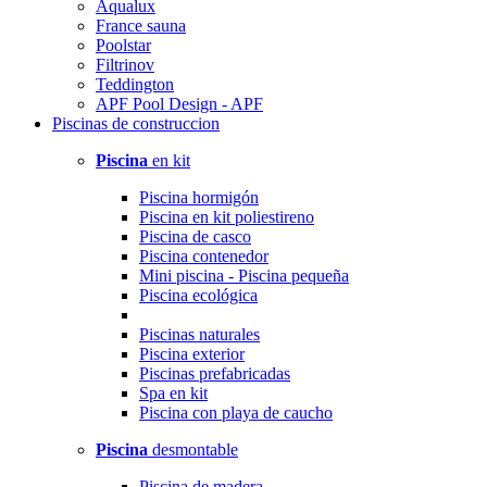
Aqualux
France sauna
Poolstar
Filtrinov
Teddington
APF Pool Design - APF
Piscinas
de construccion
Piscina
en kit
Piscina hormigón
Piscina en kit poliestireno
Piscina de casco
Piscina contenedor
Mini piscina - Piscina pequeña
Piscina ecológica
Piscinas naturales
Piscina exterior
Piscinas prefabricadas
Spa en kit
Piscina con playa de caucho
Piscina
desmontable
Piscina de madera