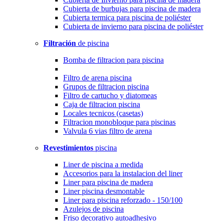
Cubierta de burbujas para piscina de madera
Cubierta termica para piscina de poliéster
Cubierta de invierno para piscina de poliéster
Filtración
de piscina
Bomba de filtracion para piscina
Filtro de arena piscina
Grupos de filtracion piscina
Filtro de cartucho y diatomeas
Caja de filtracion piscina
Locales tecnicos (casetas)
Filtracion monobloque para piscinas
Valvula 6 vias filtro de arena
Revestimientos
piscina
Liner de piscina a medida
Accesorios para la instalacion del liner
Liner para piscina de madera
Liner piscina desmontable
Liner para piscina reforzado - 150/100
Azulejos de piscina
Friso decorativo autoadhesivo