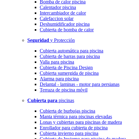
Bomba de calor piscina
Calentador piscina
Intercambiador de calor
Calefaccion solar
Deshumidificador piscina
Cubierta de bomba de calor
Seguridad
y Protección
Cubierta automática para piscina
Cubierta de barras para piscina
Valla para piscina
Cubierta de Piscina Design
Cubierta sumergida de piscina
Alarma para piscina
Delantal - laminas - motor para persianas
Terraza de piscina móvil
Cubierta para
piscinas
Cubierta de burbujas piscina
Manta térmica para piscinas elevadas
Lonas y cubiertas para piscinas de madera
Enrollador para cubierta de piscina
Cubierta invierno para piscina
Cubierta de Invierno para piscina de madera