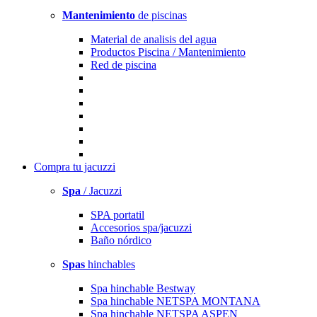
Mantenimiento
de piscinas
Material de analisis del agua
Productos Piscina / Mantenimiento
Red de piscina
Compra
tu jacuzzi
Spa
/ Jacuzzi
SPA portatil
Accesorios spa/jacuzzi
Baño nórdico
Spas
hinchables
Spa hinchable Bestway
Spa hinchable NETSPA MONTANA
Spa hinchable NETSPA ASPEN